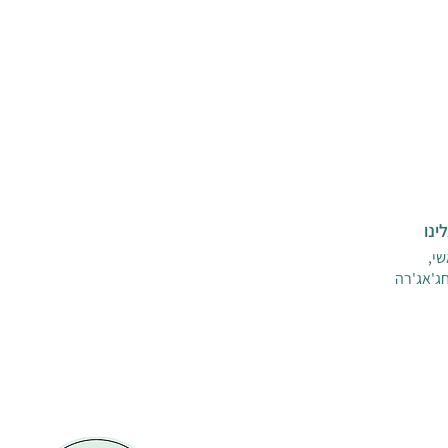
ינו
י,
ג'אג'רה